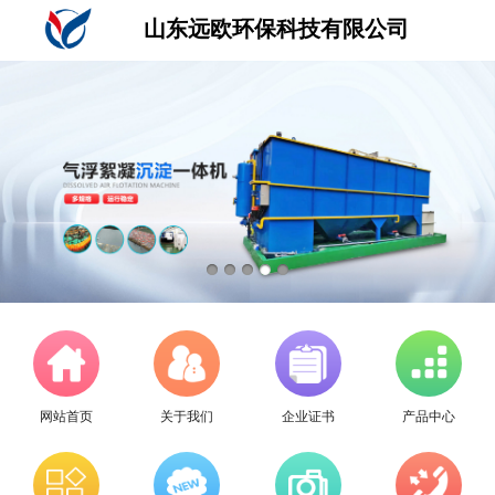
山东远欧环保科技有限公司
网站首页
关于我们
企业证书
产品中心