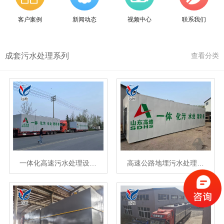
客户案例
新闻动态
视频中心
联系我们
成套污水处理系列
查看分类
一体化高速污水处理设…
高速公路地埋污水处理…